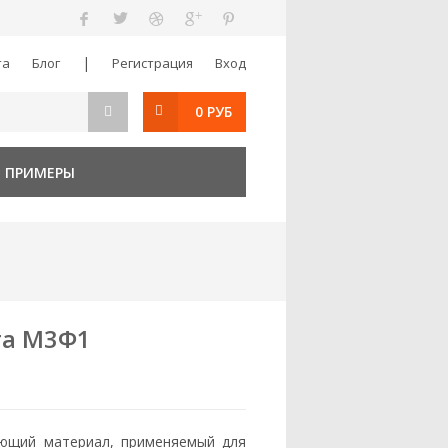
|
та
Блог
Регистрация
Вход
0 РУБ
 ПРИМЕРЫ
та М3Ф1
ющий материал, применяемый для